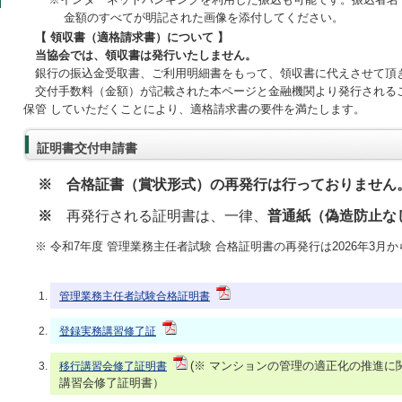
金額のすべてが明記された画像を添付してください。
【 領収書（適格請求書）について 】
当協会では、領収書は発行いたしません。
銀行の振込金受取書、ご利用明細書をもって、領収書に代えさせて頂
交付手数料（金額）が記載された本ページと金融機関より発行される
保管 していただくことにより、適格請求書の要件を満たします。
証明書交付申請書
※ 合格証書（賞状形式）の再発行は行っておりません
※
再発行される証明書は、一律、
普通紙（偽造防止な
※ 令和7年度 管理業務主任者試験 合格証明書の再発行は2026年3月
管理業務主任者試験合格証明書
登録実務講習修了証
(※ マンションの管理の適正化の推進
移行講習会修了証明書
講習会修了証明書）