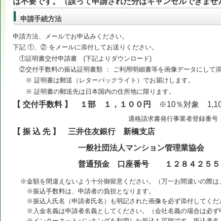
は不要です。（誤って申請された分はキャンセルできませ
申請手続方法
申請方法、メールでお申込みください。
下記 ①、② をメールに添付してお送りください。
①証明書交付申請書 (下記よりダウンロード)
②交付手数料の振込証明書類 ： ご利用明細書等を画像データにして
※ 証明書は郵送（レターパックライト）でお届けします。
※ 証明書の郵送先は日本国内の住所地に限ります。
【 交付手数料 】 １部 １，１００円
※10％対象 1,
適格請求書発行事業者登録番号：T9010405
【 振 込 先 】 三井住友銀行 新橋支店
一般社団法人マンション管理業協
普通預金 口座番号 １２８４２５５
※金額を間違えないよう十分御留意ください。（万一お間違いの際は
※振込手数料は、申請者の負担となります。
※振込人氏名（申請者氏名）も明記された画像を必ず添付してくだ
※入金名義は申請者名義としてください。（会社名義の場合は必ず
※インターネットバンキングを利用した振込も可能です。振込者名（