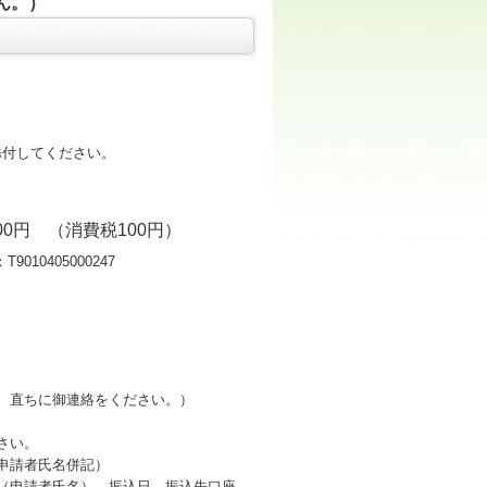
ん。）
添付してください。
100円 （消費税100円）
000247
会
、直ちに御連絡をください。）
さい。
申請者氏名併記）
申請者氏名）、振込日、振込先口座、